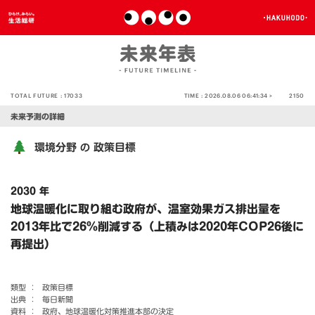
TOTAL FUTURE :
17033
TIME :
2026.08.06 06:41:34 >
2150
未来予測の詳細
環境分野
政策目標
の
2030 年
地球温暖化に取り組む政府が、温室効果ガス排出量を
2013年比で26％削減する（上積みは2020年COP26後に
再提出）
類型 ：
政策目標
出典 ：
毎日新聞
資料 ：
政府、地球温暖化対策推進本部の決定