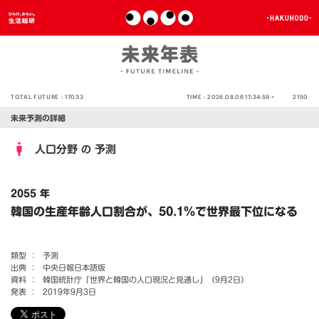
TOTAL FUTURE :
17033
TIME :
2026.08.06 17:34:59 >
2150
未来予測の詳細
人口分野
予測
の
2055 年
韓国の生産年齢人口割合が、50.1％で世界最下位になる
類型 ：
予測
出典 ：
中央日報日本語版
資料 ：
韓国統計庁「世界と韓国の人口現況と見通し」（9月2日）
発表 ：
2019年9月3日