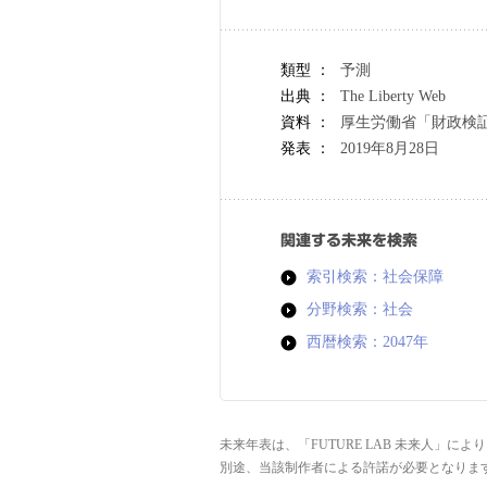
類型 ：
予測
出典 ：
The Liberty Web
資料 ：
厚生労働省「財政検証
発表 ：
2019年8月28日
関連する未来を検索
索引検索：社会保障
分野検索：社会
西暦検索：2047年
未来年表は、「FUTURE LAB 未来人」
別途、当該制作者による許諾が必要となりま