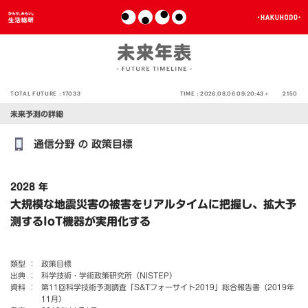
TOTAL FUTURE :
17033
TIME :
2026.08.06 09:20:43 >
2150
未来予測の詳細
通信分野
政策目標
の
2028 年
大規模な地震災害の被害をリアルタイムに把握し、拡大予
測するIoT機器が実用化する
類型 ：
政策目標
出典 ：
科学技術・学術政策研究所（NISTEP）
資料 ：
第11回科学技術予測調査「S&Tフォーサイト2019」総合報告書（2019年
11月）