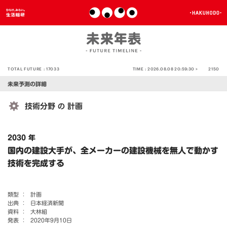
TOTAL FUTURE :
17033
TIME :
2026.08.08 20:59:30 >
2150
未来予測の詳細
技術分野
計画
の
2030 年
国内の建設大手が、全メーカーの建設機械を無人で動かす
技術を完成する
類型 ：
計画
出典 ：
日本経済新聞
資料 ：
大林組
発表 ：
2020年9月10日