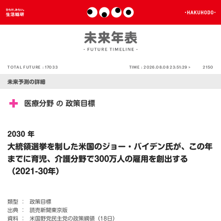
TOTAL FUTURE :
17033
TIME :
2026.08.08 23:51:29 >
2150
未来予測の詳細
医療分野
政策目標
の
2030 年
大統領選挙を制した米国のジョー・バイデン氏が、この年
までに育児、介護分野で300万人の雇用を創出する
（2021-30年）
類型 ：
政策目標
出典 ：
読売新聞東京版
資料 ：
米国野党民主党の政策綱領（18日）