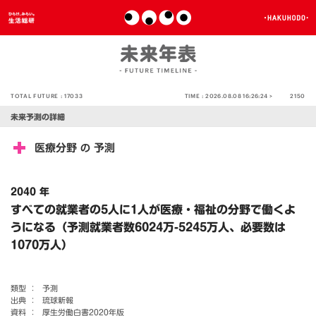
TOTAL FUTURE :
17033
TIME :
2026.08.08 16:26:24 >
2150
未来予測の詳細
医療分野
予測
の
2040 年
すべての就業者の5人に1人が医療・福祉の分野で働くよ
うになる（予測就業者数6024万-5245万人、必要数は
1070万人）
類型 ：
予測
出典 ：
琉球新報
資料 ：
厚生労働白書2020年版