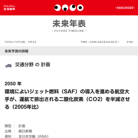
TOTAL FUTURE :
17033
TIME :
2026.08.08 08:35:31 >
2150
未来予測の詳細
交通分野
計画
の
2050 年
環境によいジェット燃料（SAF）の導入を進める航空大
手が、運航で排出される二酸化炭素（CO2）を半減させ
る（2005年比）
類型 ：
計画
出典 ：
朝日新聞
資料 ：
全日本空輸（ANA）