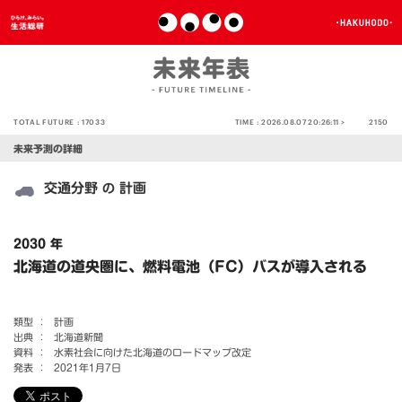
TOTAL FUTURE :
17033
TIME :
2026.08.07 20:26:11 >
2150
未来予測の詳細
交通分野
計画
の
2030 年
北海道の道央圏に、燃料電池（FC）バスが導入される
類型 ：
計画
出典 ：
北海道新聞
資料 ：
水素社会に向けた北海道のロードマップ改定
発表 ：
2021年1月7日