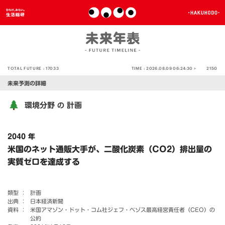
TOTAL FUTURE :
17033
TIME :
2026.08.09 06:24:30 >
2150
未来予測の詳細
環境分野
計画
の
2040 年
米国のネット通販大手が、二酸化炭素（CO2）排出量の
実質ゼロを達成する
類型 ：
計画
出典 ：
日本経済新聞
資料 ：
米国アマゾン・ドット・コム社ジェフ・ベゾス最高経営責任者（CEO）の
公約