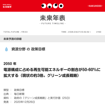
TOTAL FUTURE :
17033
TIME :
2026.08.07 20:52:52 >
2150
未来予測の詳細
資源分野
政策目標
の
2050 年
電源構成に占める再生可能エネルギーの割合が50-60％に
拡大する（現状の約3倍。グリーン成長戦略）
類型 ：
政策目標
出典 ：
毎日新聞
資料 ：
政府の「グリーン成長戦略」と実行計画（25日）
発表 ：
2020年12月26日