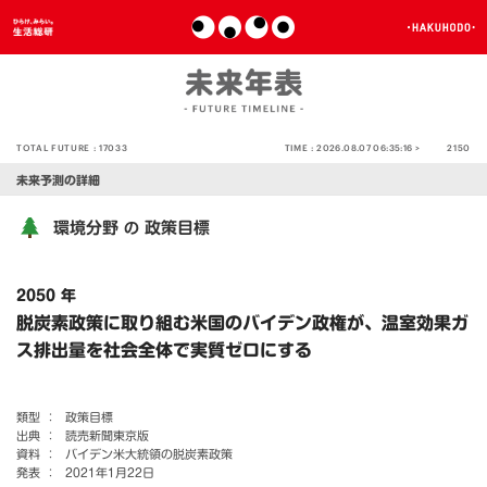
TOTAL FUTURE :
17033
TIME :
2026.08.07 06:35:16 >
2150
未来予測の詳細
環境分野
政策目標
の
2050 年
脱炭素政策に取り組む米国のバイデン政権が、温室効果ガ
ス排出量を社会全体で実質ゼロにする
類型 ：
政策目標
出典 ：
読売新聞東京版
資料 ：
バイデン米大統領の脱炭素政策
発表 ：
2021年1月22日