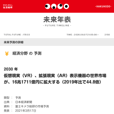
TOTAL FUTURE :
17033
TIME :
2026.08.07 21:05:08 >
2150
未来予測の詳細
経済分野
予測
の
2030 年
仮想現実（VR）、拡張現実（AR）表示機器の世界市場
が、16兆1711億円に拡大する（2019年比で44.8倍）
類型 ：
予測
出典 ：
日本経済新聞
資料 ：
富士キメラ総研の市場予測
発表 ：
2021年3月17日