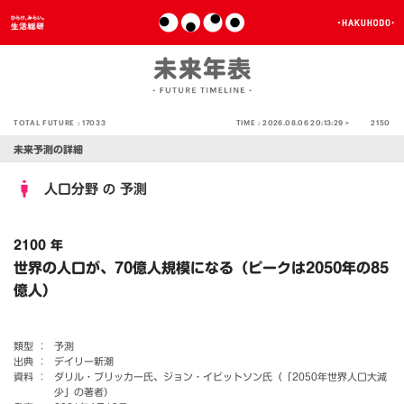
TOTAL FUTURE :
17033
TIME :
2026.08.06 20:13:29 >
2150
未来予測の詳細
人口分野
予測
の
2100 年
世界の人口が、70億人規模になる（ピークは2050年の85
億人）
類型 ：
予測
出典 ：
デイリー新潮
資料 ：
ダリル・ブリッカー氏、ジョン・イビットソン氏（「2050年世界人口大減
少」の著者）