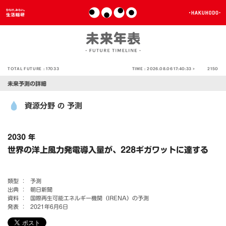
TOTAL FUTURE :
17033
TIME :
2026.08.06 17:40:33 >
2150
未来予測の詳細
資源分野
予測
の
2030 年
世界の洋上風力発電導入量が、228ギガワットに達する
類型 ：
予測
出典 ：
朝日新聞
資料 ：
国際再生可能エネルギー機関（IRENA）の予測
発表 ：
2021年6月6日