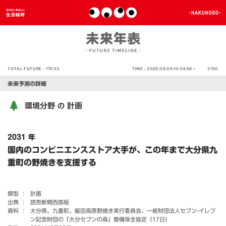
TOTAL FUTURE :
17033
TIME :
2026.08.09 10:54:58 >
2150
未来予測の詳細
環境分野
計画
の
2031 年
国内のコンビニエンスストア大手が、この年まで大分県九
重町の野焼きを支援する
類型 ：
計画
出典 ：
読売新聞西部版
資料 ：
大分県、九重町、飯田高原野焼き実行委員会、一般財団法人セブン-イレブ
ン記念財団の「大分セブンの森」整備保全協定（17日）