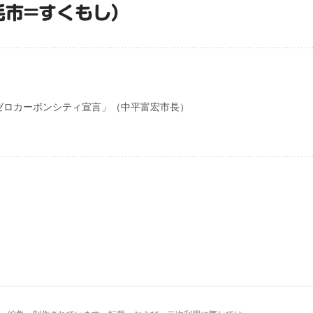
毛市=すくもし）
0ゼロカーボンシティ宣言」（中平富宏市長）