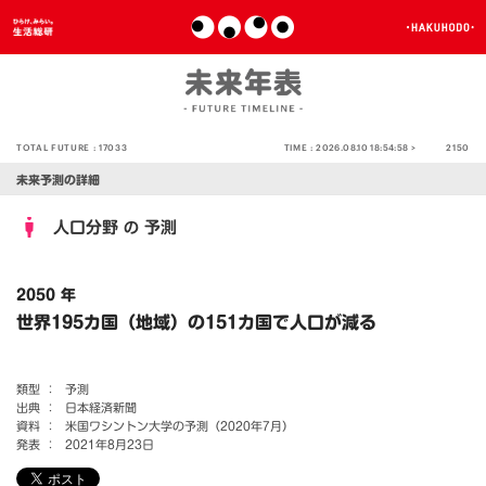
TOTAL FUTURE :
17033
TIME :
2026.08.10 18:54:58 >
2150
未来予測の詳細
人口分野
予測
の
2050 年
世界195カ国（地域）の151カ国で人口が減る
類型 ：
予測
出典 ：
日本経済新聞
資料 ：
米国ワシントン大学の予測（2020年7月）
発表 ：
2021年8月23日