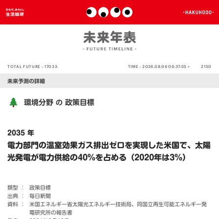
TOTAL FUTURE :
17033
TIME :
2026.08.06 06:37:55 >
2150
未来予測の詳細
環境分野
政策目標
の
2035 年
電力部門の温室効果ガス排出ゼロを実現した米国で、太陽
光発電が電力供給の40％を占める（2020年は3％）
類型 ：
政策目標
出典 ：
毎日新聞
資料 ：
米国エネルギー省太陽光エネルギー技術局、同国立再生可能エネルギー発
電研究所の報告書