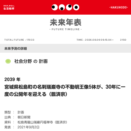
TOTAL FUTURE :
17033
TIME :
2026.08.06 09:15:04 >
2150
未来予測の詳細
社会分野
計画
の
2039 年
宮城県松島町の名刹瑞巌寺の不動明王像5体が、30年に一
度の公開年を迎える（臨済宗）
類型 ：
計画
出典 ：
朝日新聞
資料 ：
松島青龍山瑞巌円福禅寺（臨済宗）
発表 ：
2021年9月2日