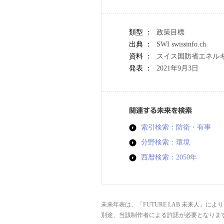
類型 ：
政策目標
出典 ：
SWI swissinfo.ch
資料 ：
スイス国防省エネル
発表 ：
2021年9月3日
関連する未来を検索
索引検索：防衛・有事
分野検索：環境
西暦検索：2050年
未来年表は、「FUTURE LAB 未来人」
別途、当該制作者による許諾が必要となりま