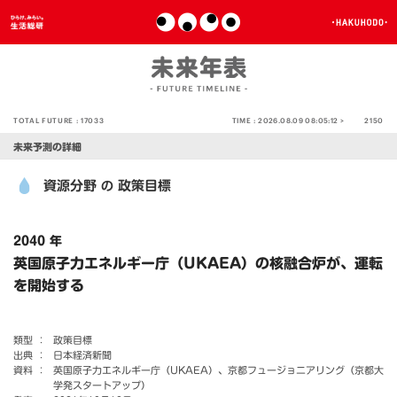
TOTAL FUTURE :
17033
TIME :
2026.08.09 08:05:12 >
2150
未来予測の詳細
資源分野
政策目標
の
2040 年
英国原子力エネルギー庁（UKAEA）の核融合炉が、運転
を開始する
類型 ：
政策目標
出典 ：
日本経済新聞
資料 ：
英国原子力エネルギー庁（UKAEA）、京都フュージョニアリング（京都大
学発スタートアップ）