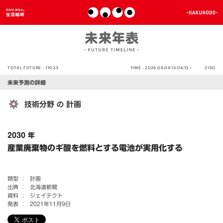
TOTAL FUTURE :
17033
TIME :
2026.08.09 13:04:13 >
2150
未来予測の詳細
技術分野
計画
の
2030 年
産業廃棄物のギ酸を燃料とする電池が実用化する
類型 ：
計画
出典 ：
北海道新聞
資料 ：
ジェイテクト
発表 ：
2021年11月9日