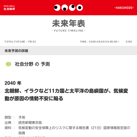
TOTAL FUTURE :
17033
TIME :
2026.08.08 03:45:06 >
2150
未来予測の詳細
社会分野
予測
の
2040 年
北朝鮮、イラクなど11カ国と太平洋の島嶼国が、気候変
動が原因の情勢不安に陥る
類型 ：
予測
出典 ：
読売新聞東京版
資料 ：
気候変動の安全保障上のリスクに関する報告書（21日）国家情報長官室の
指摘