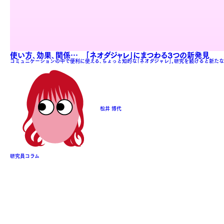
使い方､効果､関係… ｢ネオダジャレ｣にまつわる3つの新発見
コミュニケーションの中で便利に使える､ちょっと知的な｢ネオダジャレ｣｡研究を続けると新たな
松井 博代
研究員コラム