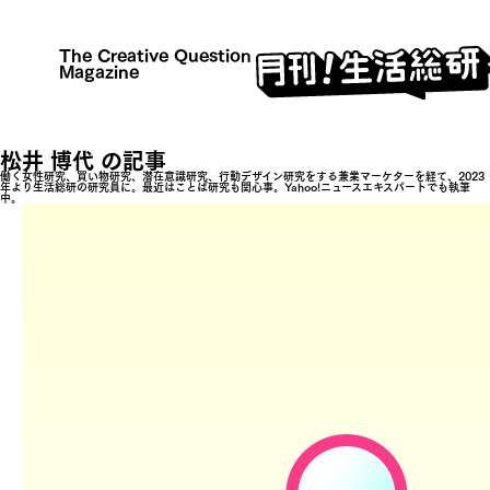
The Creative Question
Magazine
松井 博代 の記事
働く女性研究、買い物研究、潜在意識研究、行動デザイン研究をする兼業マーケターを経て、2023
年より生活総研の研究員に。最近はことば研究も関心事。Yahoo!ニュースエキスパートでも執筆
中。