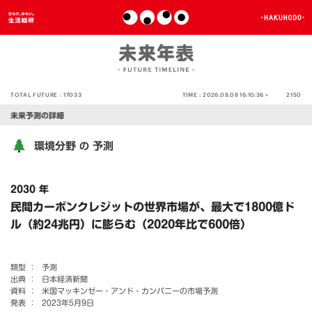
TOTAL FUTURE :
17033
TIME :
2026.08.08 16:10:36 >
2150
未来予測の詳細
環境分野
予測
の
2030 年
民間カーボンクレジットの世界市場が、最大で1800億ド
ル（約24兆円）に膨らむ（2020年比で600倍）
類型 ：
予測
出典 ：
日本経済新聞
資料 ：
米国マッキンゼー・アンド・カンパニーの市場予測
発表 ：
2023年5月9日