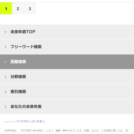
1
2
3
未来年表TOP
フリーワード検索
西暦検索
分野検索
索引検索
あなたの未来年表
FUTURE LAB 未来人
powered by
未来年表は、「FUTURE LAB 未来人」により、編集・制作されています。転載、および、二次利用に際しては、
別