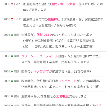
2036
ｶﾚﾝﾀﾞ
都道府県持ち回りの
国民スポーツ大会
（国スポ）が、この
年に3巡目に入る
2036
ｶﾚﾝﾀﾞ
広島県廿日市市の
厳島神社
（世界遺産）が、居管絃祭の年
を迎える（居管絃祭=いかんげんさい）
2036
環境
先進国が、
代替フロン
のハイドロフルオロカーボン
（HFC）を二酸化炭素（CO2）換算で85％削減する
（2011-13年との比較。改正モントリオール議定書）
2036
環境
グリーン・ニューディール
計画に取り組む米国ロサンゼル
ス市が、再生可能エネルギー比率を80％に高める
2036
環境
四国の
ツキノワグマ
が絶滅する（最大62％の確率）
2036
環境
脱炭素化に取り組む四日市
コンビナート
が、この年以降に
化学品製造でのカーボンニュートラルを達成する（三重）
2036
技術
変換効率が50％を超える
太陽電池
が実用化する
2036
技術
高齢者、軽度障害者の認知機能や運動機能を支援する
ロボ