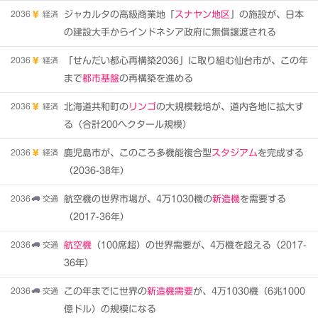
2036
経済
ジャカルタの高級商業地「
スナヤン地区
」の施設が、日本
の建設大手からインドネシア政府に無償譲渡される
2036
経済
「せんだい都心再構築2036」に取り組む仙台市が、この年
まで
都市基盤
の再構築を進める
2036
経済
北海道共和町の
リンゴ
の大規模栽培が、道内各地に拡大す
る（合計200ヘクタール規模）
2036
経済
鹿児島市が、このころ多機能複合型
スタジアム
を完成する
（2036-38年）
2036
交通
航空機の世界市場が、4万1030機の
新造機
を需要する
（2017-36年）
2036
交通
航空機
（100席超）の世界需要が、4万機を超える（2017-
36年）
2036
交通
この年までに世界の
新造機需要
が、4万1030機（6兆1000
億ドル）の規模になる