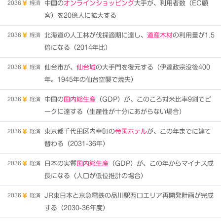
2036
経済
中国の
オンラインショッピング
大手が、利用者数（EC顧
客）を20億人に拡大する
2036
経済
北海道の人工林が伐採適期に達し、
道産木材
の利用量が1.5
倍になる（2014年比）
2036
経済
仙台市が、
仙台城
の大手門を復元する（伊達政宗没後400
年。1945年の仙台空襲で焼失）
2036
経済
中国の
国内総生産
（GDP）が、このころ対米比率9割でピ
ークに達する（生産性が十分にあがらない場合）
2036
経済
東京都千代田区内幸町の
帝国ホテル
が、この年までに建て
替わる（2031-36年）
2036
経済
日本の実質
国内総生産
（GDP）が、この年からマイナス成
長になる（人口が低位推計の場合）
2036
経済
JR東日本と京急電鉄の品川駅西口エリア再開発計画が完成
する（2030-36年度）