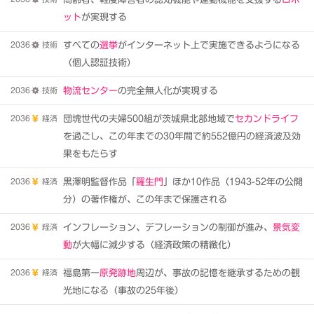
ット
が実現する
2036
技術
すべての
選挙
がインターネット上で実施できるようになる
（個人認証技術）
2036
技術
物流センター
の完全無人化が実現する
2036
経済
団塊世代の夫婦500組が茨城県北部地域で
セカンドライフ
を過ごし、この年までの30年間で約552億円の経済波及効
果をもたらす
2036
経済
黒澤明監督作品「
羅生門
」ほか10作品（1943-52年の公開
分）の著作権が、この年まで保護される
2036
経済
インフレーション、デフレーションの制御が進み、
景気変
動
が大幅に減少する（経済政策の精緻化）
2036
経済
福島第一
原発跡地
周辺が、事故の記憶を継承するための観
光地になる（事故の25年後）