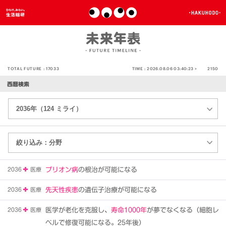
TOTAL FUTURE :
17033
TIME :
2026.08.06 03:40:23 >
2150
西暦検索
2036
医療
プリオン病
の根治が可能になる
2036
医療
先天性疾患
の遺伝子治療が可能になる
2036
医療
医学が老化を克服し、
寿命1000年
が夢でなくなる（細胞レ
ベルで修復可能になる。25年後）