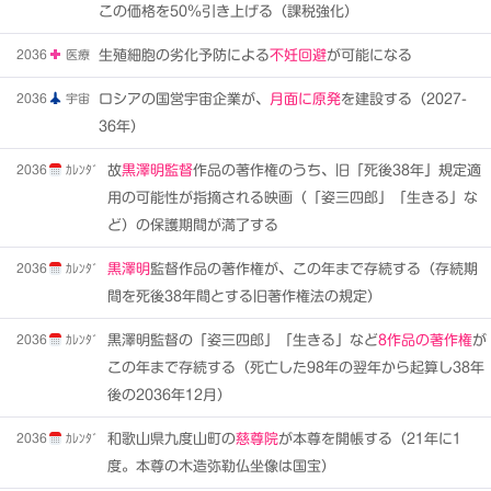
この価格を50％引き上げる（課税強化）
2036
医療
生殖細胞の劣化予防による
不妊回避
が可能になる
2036
宇宙
ロシアの国営宇宙企業が、
月面に原発
を建設する（2027-
36年）
2036
ｶﾚﾝﾀﾞ
故
黒澤明監督
作品の著作権のうち、旧「死後38年」規定適
用の可能性が指摘される映画（「姿三四郎」「生きる」な
ど）の保護期間が満了する
2036
ｶﾚﾝﾀﾞ
黒澤明
監督作品の著作権が、この年まで存続する（存続期
間を死後38年間とする旧著作権法の規定）
2036
ｶﾚﾝﾀﾞ
黒澤明監督の「姿三四郎」「生きる」など
8作品の著作権
が
この年まで存続する（死亡した98年の翌年から起算し38年
後の2036年12月）
2036
ｶﾚﾝﾀﾞ
和歌山県九度山町の
慈尊院
が本尊を開帳する（21年に1
度。本尊の木造弥勒仏坐像は国宝）