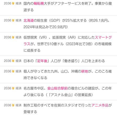
2036
経済
国内の
輪転機
大手がアフターサービスを終了。事業から撤
退する
2036
経済
北海道
の総生産（GDP）が25％拡大する（約26.1兆円。
2024年は見込みで20.9兆円）
2036
経済
仮想現実（VR）、拡張現実（AR）に対応した
スマートグ
ラス
が、世界で510億ドル（2023年比で3倍）の市場規模
に成長する
2036
経済
日本の「
定年後
」人口が「働き盛り」人口を上まわる
2036
経済
個人が守ってきた九州、山口、沖縄の
耕地
が、このころ維
持できなくなる
2036
経済
名古屋市中区、
金山総合駅前
の複合ビルの建設が、この年
より後になる（「アスナル金山」の営業延長）
2036
経済
制作工程のすべてを佐賀のスタジオで行った
アニメ作品
が
登場する