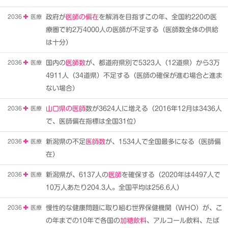
2036
医療
政府が
医師の偏在
を解消を目指すこの年、全国約220の医
療圏で約2万4000人の医師が不足する（医師数全体の供給
は十分）
2036
医療
国内の
医師数
が、都道府県別で5323人（12道県）から3万
4911人（34道県）不足する（医師の確保が進む場合と進ま
ない場合）
2036
医療
山口県の医師
数が3624人に増える（2016年12月は3436人
で、医師偏在指標は全国31位）
2036
医療
新潟県の不足
医師数
が、1534人で全国最多になる（医師偏
在）
2036
医療
新潟県が、6137人の
医師
を確保する（2020年は4497人で
10万人あたり204.3人。全国平均は256.6人）
2036
医療
慢性的な健康問題に取り組む世界保健機関（WHO）が、こ
の年までの10年で各国の
加糖飲料
、アルコール飲料、たば