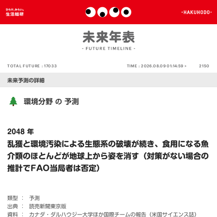
TOTAL FUTURE :
17033
TIME :
2026.08.09 01:14:59 >
2150
未来予測の詳細
環境分野
予測
の
2048 年
乱獲と環境汚染による生態系の破壊が続き、食用になる魚
介類のほとんどが地球上から姿を消す（対策がない場合の
推計でFAO当局者は否定）
類型 ：
予測
出典 ：
読売新聞東京版
資料 ：
カナダ・ダルハウジー大学ほか国際チームの報告（米国サイエンス誌）