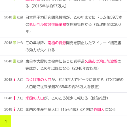
る（2015年は約97万人）
2048
社会
日本原子力研究開発機構が、この年までにドラム缶59万本
の
低レベル放射性廃棄物
を埋設管理する（管理期間は300
年）
2048
社会
この年以降、
南極の資源
開発を禁止したマドリード議定書
の効力が失われる
2048
社会
東日本大震災の被害にあった岩手県
久慈市の湾口防波堤
の
完成が、この年以降になる（2048年度以降）
2048
人口
つくば市の人口
が、約29万人でピークに達する（TX沿線の
人口増で従来予測2036年の約26万人を修正）
2048
人口
米国の人口
が、このころ減少に転じる（低位推計）
2048
人口
国内の生産年齢人口（15-64歳）の1割が
外国人
になる
1