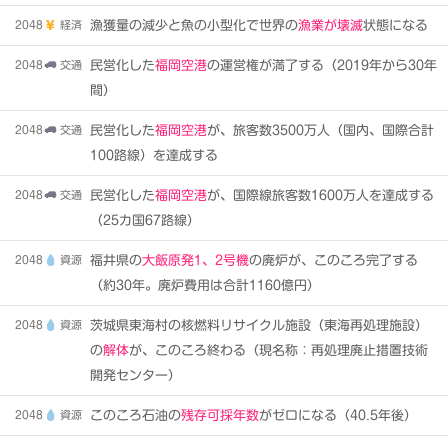
2048
経済
漁獲量の減少と魚の小型化で世界の
漁業が壊滅
状態になる
2048
交通
民営化した
福岡空港
の運営権が満了する（2019年から30年
間）
2048
交通
民営化した
福岡空港
が、旅客数3500万人（国内、国際合計
100路線）を達成する
2048
交通
民営化した
福岡空港
が、国際線旅客数1600万人を達成する
（25カ国67路線）
2048
資源
福井県の
大飯原発1、2号機
の廃炉が、このころ完了する
（約30年。廃炉費用は合計1160億円）
2048
資源
茨城県東海村の核燃料リサイクル施設（東海再処理施設）
の
解体
が、このころ終わる（現名称：再処理廃止措置技術
開発センター）
2048
資源
このころ石油の
残存可採年数
がゼロになる（40.5年後）