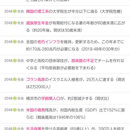
2048
社会
韓国の理工系
の大学院生が半分以下に減る（大学院危機）
2048
社会
遺族厚生年金
が有期給付になる妻の年齢が60歳未満に広が
る（約20年後。現状は30歳未満）
2048
社会
全国の
老朽インフラ
を維持、更新するため、この年までに
約170兆-280兆円が必要になる（2019-48年の30年分）
2048
社会
中学と高校の団体球技が、
部員数の不足
でチームを作れな
くなる（平均部員数が必要数を下まわる）
2048
社会
ゴラン高原
のイスラエル入植者が、25万人に達する（現状
は2万2000人）
2048
社会
横浜市の
学齢期人口
が、約2割減少する（現状比）
2048
社会
米国の債務
残高が、対国内総生産（GDP）比で152％に膨
らむ（戦後最高は1946年の106％）
2048
社会
生活保護
を受ける高齢者（65歳以上）が、200万人を超え