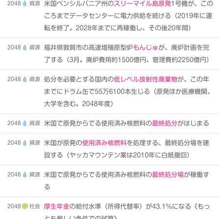
2048
資源
米国ペンシルバニア州の
スリーマイル島原発
1号機が、この
ころまでデータセンターに電力供給を続ける（2019年に運
転を終了。2028年までに再稼働し、その後20年間）
2048
資源
福井県敦賀市の高速増殖原型炉
もんじゅ
が、廃炉計画を完
了する（3月。廃炉費用約1500億円、管理費約2250億円）
2048
資源
処分を必要とする国内の
低レベル放射性廃棄物
が、この年
までにドラム缶で55万6100本生じる（原発ほか医療機関、
大学を含む。2048年度）
2048
資源
米国で原発からでる使用済み核燃料の
最終処分
がはじまる
2048
資源
米国が原発の
使用済み核燃料
を処理する、最終処分場を建
設する（ヤッカマウンテン案は2010年に白紙撤回）
2048
資源
米国で原発からでる使用済み核燃料の
最終処分場
が稼働す
る
2048
社会
厚生年金
の給付水準（所得代替率）が43.1％になる《もっ
とも厳しい条件での試算》