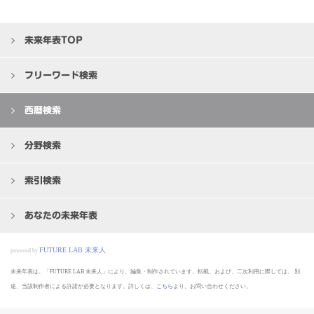
未来年表TOP
フリーワード検索
西暦検索
分野検索
索引検索
あなたの未来年表
FUTURE LAB 未来人
powered by
未来年表は、「FUTURE LAB 未来人」により、編集・制作されています。転載、および、二次利用に際しては、
別
途、当該制作者による許諾が必要となります。詳しくは、
こちら
より、お問い合わせください。