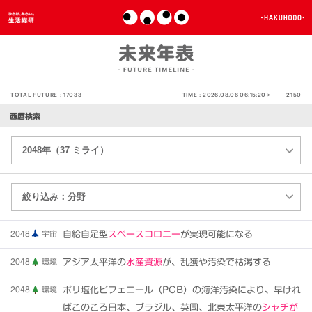
TOTAL FUTURE :
17033
TIME :
2026.08.06 06:15:20 >
2150
西暦検索
2048
宇宙
自給自足型
スペースコロニー
が実現可能になる
2048
環境
アジア太平洋の
水産資源
が、乱獲や汚染で枯渇する
2048
環境
ポリ塩化ビフェニール（PCB）の海洋汚染により、早けれ
ばこのころ日本、ブラジル、英国、北東太平洋の
シャチが