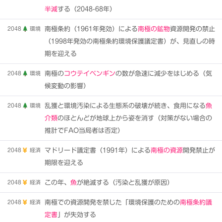
半減
する（2048-68年）
2048
環境
南極条約（1961年発効）による
南極の鉱物
資源開発の禁止
（1998年発効の南極条約環境保護議定書）が、見直しの時
期を迎える
2048
環境
南極の
コウテイペンギン
の数が急速に減少をはじめる（気
候変動の影響）
2048
環境
乱獲と環境汚染による生態系の破壊が続き、食用になる
魚
介類
のほとんどが地球上から姿を消す（対策がない場合の
推計でFAO当局者は否定）
2048
経済
マドリード議定書（1991年）による
南極の資源
開発禁止が
期限を迎える
2048
経済
この年、
魚
が絶滅する（汚染と乱獲が原因）
2048
経済
南極での資源開発を禁じた「環境保護のための
南極条約議
定書
」が失効する