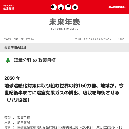
TOTAL FUTURE :
17033
TIME :
2026.08.09 03:17:39 >
2150
未来予測の詳細
環境分野
政策目標
の
2050 年
地球温暖化対策に取り組む世界の約150カ国、地域が、今
世紀後半までに温室効果ガスの排出、吸収を均衡させる
（パリ協定）
類型 ：
政策目標
出典 ：
朝日新聞
資料 ：
国連気候変動枠組み条約第21回締約国会議（COP21）パリ協定採択（13