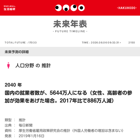
TOTAL FUTURE :
17033
TIME :
2026.08.06 09:32:31 >
2150
未来予測の詳細
人口分野
推計
の
2040 年
国内の就業者数が、5644万人になる（女性、高齢者の参
加が効果をあげた場合。2017年比で886万人減）
類型 ：
推計
出典 ：
毎日新聞
資料 ：
厚生労働省雇用政策研究会の推計（外国人労働者の増加は含まない）
発表 ：
2019年1月16日