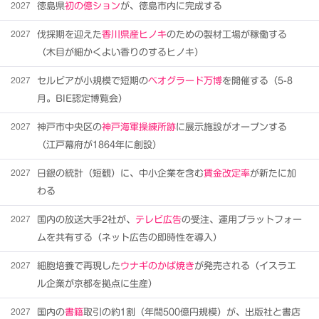
2027
徳島県
初の億ション
が、徳島市内に完成する
2027
伐採期を迎えた
香川県産ヒノキ
のための製材工場が稼働する
（木目が細かくよい香りのするヒノキ）
2027
セルビアが小規模で短期の
ベオグラード万博
を開催する（5-8
月。BIE認定博覧会）
2027
神戸市中央区の
神戸海軍操練所跡
に展示施設がオープンする
（江戸幕府が1864年に創設）
2027
日銀の統計（短観）に、中小企業を含む
賃金改定率
が新たに加
わる
2027
国内の放送大手2社が、
テレビ広告
の受注、運用プラットフォー
ムを共有する（ネット広告の即時性を導入）
2027
細胞培養で再現した
ウナギのかば焼き
が発売される（イスラエ
ル企業が京都を拠点に生産）
2027
国内の
書籍
取引の約1割（年間500億円規模）が、出版社と書店