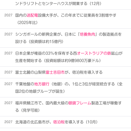
ンドラリフトとセンターハウスが開業する（12月）
2027
国内の
送配電
設備大手が、この年までに従業員を3割増やす
（2025年比）
2027
シンガポールの新興企業が、日本に「
培養魚肉
」の製造拠点を
設ける（投資額は約15億円）
2027
日本企業が権益の33％を保有する西
オーストラリアの鉄
鉱山が
生産を開始する（投資総額は約9億9800万豪ドル）
2027
富士北麓の山梨県
富士吉田市
が、宿泊税を導入する
2027
千葉地盤の
地方銀行
（地銀）の、1位と3位が経営統合する（全
国2位の地銀グループが誕生）
2027
福井県鯖江市で、国内最大級の
眼鏡フレーム
製造工場が稼働す
る（見学可能）
2027
北海道の北広島市が、
宿泊税
を導入する（10月）