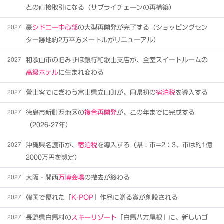
との直接取引になる（サプライチェーンの再構築）
2027
豪
シドニー中心部
の大型再開発が完了する（ショッピングセン
ター跡地約2万平方メートルがリニューアル）
2027
和歌山市の旧みずほ銀行和歌山支店が、全室スイートルームの
高級ホテル
に生まれ変わる
2027
登山客でにぎわう富山県立山町が、同県初の
宿泊税
を導入する
2027
徳島市新町西地区の
複合再開発
が、この年までに完成する
（2026-27年）
2027
沖縄県名護市が、
宿泊税
を導入する（県：市=2：3、市は約1億
2000万円を想定）
2027
大阪・関西
万博会場
の撤去が終わる
2027
韓国で優れた「
K-POP
」作品に贈る賞が創設される
2027
長野県白馬村の
スキーリゾート
「白馬八方尾根」に、新しいゴ