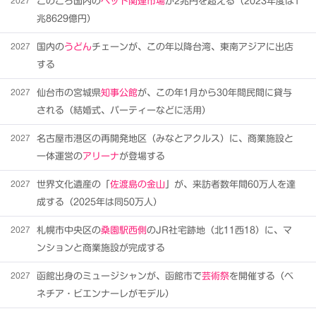
2027
このころ国内の
ペット関連市場
が2兆円を超える（2023年度は1
兆8629億円）
2027
国内の
うどん
チェーンが、この年以降台湾、東南アジアに出店
する
2027
仙台市の宮城県
知事公館
が、この年1月から30年間民間に貸与
される（結婚式、パーティーなどに活用）
2027
名古屋市港区の再開発地区（みなとアクルス）に、商業施設と
一体運営の
アリーナ
が登場する
2027
世界文化遺産の「
佐渡島の金山
」が、来訪者数年間60万人を達
成する（2025年は同50万人）
2027
札幌市中央区の
桑園駅西側
のJR社宅跡地（北11西18）に、マ
ンションと商業施設が完成する
2027
函館出身のミュージシャンが、函館市で
芸術祭
を開催する（ベ
ネチア・ビエンナーレがモデル）