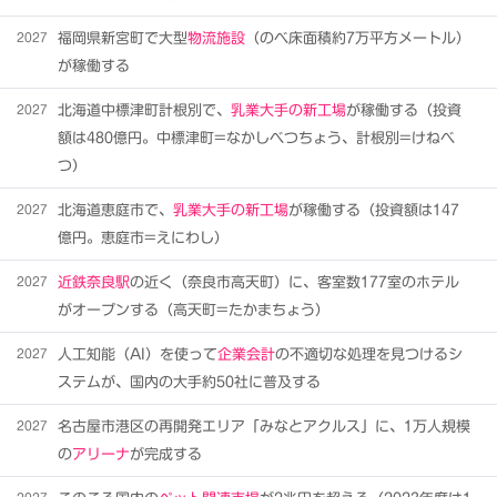
2027
福岡県新宮町で大型
物流施設
（のべ床面積約7万平方メートル）
が稼働する
2027
北海道中標津町計根別で、
乳業大手の新工場
が稼働する（投資
額は480億円。中標津町=なかしべつちょう、計根別=けねべ
つ）
2027
北海道恵庭市で、
乳業大手の新工場
が稼働する（投資額は147
億円。恵庭市=えにわし）
2027
近鉄奈良駅
の近く（奈良市高天町）に、客室数177室のホテル
がオープンする（高天町=たかまちょう）
2027
人工知能（AI）を使って
企業会計
の不適切な処理を見つけるシ
ステムが、国内の大手約50社に普及する
2027
名古屋市港区の再開発エリア「みなとアクルス」に、1万人規模
の
アリーナ
が完成する