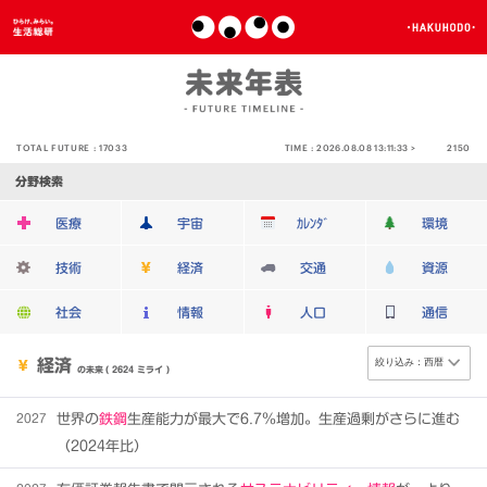
TOTAL FUTURE :
17033
TIME :
2026.08.08 13:11:33 >
2150
分野検索
医療
宇宙
ｶﾚﾝﾀﾞ
環境
技術
経済
交通
資源
社会
情報
人口
通信
経済
の未来
( 2624 ミライ )
2027
世界の
鉄鋼
生産能力が最大で6.7％増加。生産過剰がさらに進む
（2024年比）