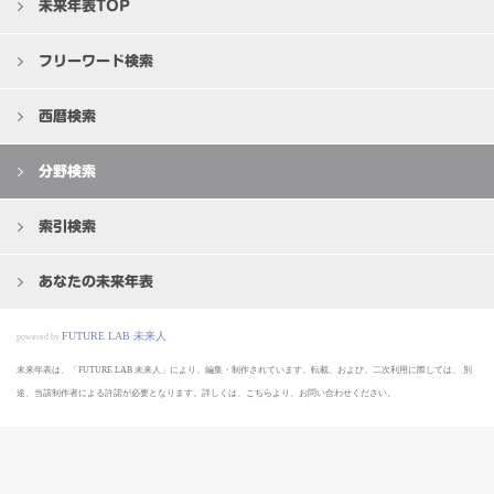
未来年表TOP
フリーワード検索
西暦検索
分野検索
索引検索
あなたの未来年表
FUTURE LAB 未来人
powered by
未来年表は、「FUTURE LAB 未来人」により、編集・制作されています。転載、および、二次利用に際しては、
別
途、当該制作者による許諾が必要となります。詳しくは、
こちら
より、お問い合わせください。