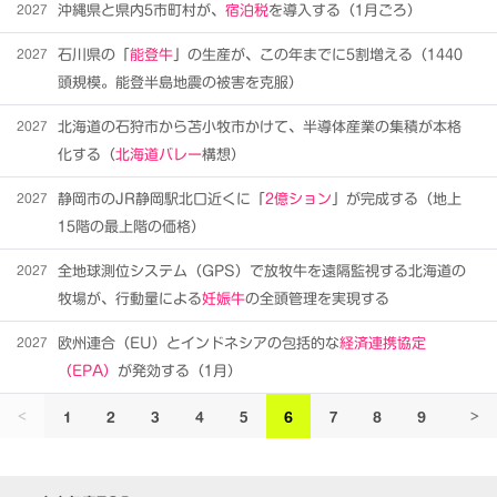
2027
沖縄県と県内5市町村が、
宿泊税
を導入する（1月ごろ）
2027
石川県の「
能登牛
」の生産が、この年までに5割増える（1440
頭規模。能登半島地震の被害を克服）
2027
北海道の石狩市から苫小牧市かけて、半導体産業の集積が本格
化する（
北海道バレー
構想）
2027
静岡市のJR静岡駅北口近くに「
2億ション
」が完成する（地上
15階の最上階の価格）
2027
全地球測位システム（GPS）で放牧牛を遠隔監視する北海道の
牧場が、行動量による
妊娠牛
の全頭管理を実現する
2027
欧州連合（EU）とインドネシアの包括的な
経済連携協定
（EPA）
が発効する（1月）
1
2
3
4
5
6
7
8
9
10
<
>