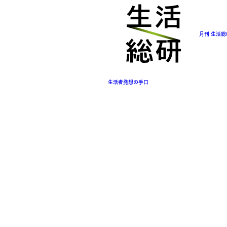
月刊 生活
生活者発想の手口