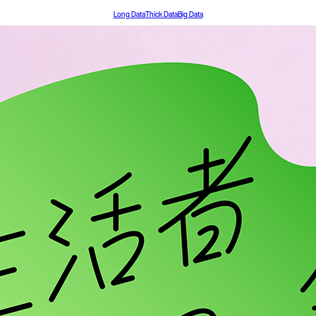
Long Data
Thick Data
Big Data