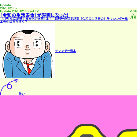
Update
2026.02.16
Update 2026.02.16
vol.12
2026
｢令和の生活寿命｣が漫画になった!
2
月号
『月刊 生活総研』漫画化企画第1弾！ 創刊号の特集記事「令和の生活寿命」をサレンダー橋
本先生はどう描く？
サレンダー橋本
読む