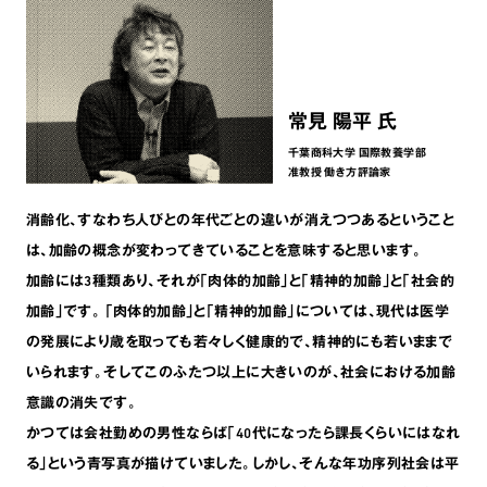
常見 陽平 氏
千葉商科大学 国際教養学部
准教授
働き方評論家
消齢化､すなわち人びとの年代ごとの違いが消えつつあるということ
は､加齢の概念が変わってきていることを意味すると思います。
加齢には3種類あり､それが｢肉体的加齢｣と｢精神的加齢｣と｢社会的
加齢｣です。 ｢肉体的加齢｣と｢精神的加齢｣については､現代は医学
の発展により歳を取っても若々しく健康的で､精神的にも若いままで
いられます。そしてこのふたつ以上に大きいのが､社会における加齢
意識の消失です。
かつては会社勤めの男性ならば｢40代になったら課長くらいにはなれ
る｣という青写真が描けていました。しかし､そんな年功序列社会は平