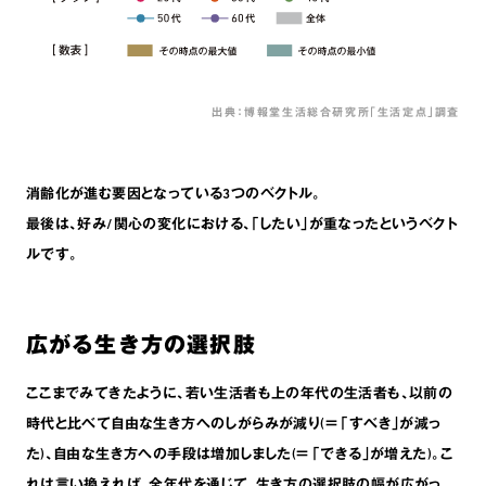
出典：博報堂生活総合研究所「生活定点」調査
消齢化が進む要因となっている3つのベクトル。
最後は､好み/関心の変化における､｢したい｣が重なったというベクト
ルです。
広がる生き方の選択肢
ここまでみてきたように､若い生活者も上の年代の生活者も､以前の
時代と比べて自由な生き方へのしがらみが減り(＝ ｢すべき｣が減っ
た)､自由な生き方への手段は増加しました(＝ ｢できる｣が増えた)。こ
れは言い換えれば､全年代を通じて､生き方の選択肢の幅が広がっ