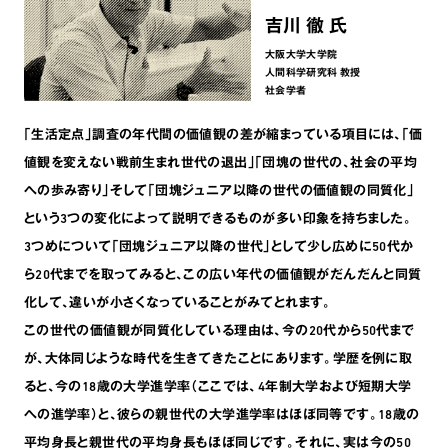
吉川 徹 氏
大阪大学大学院
人間科学研究科 教授
社会学者
｢生活定点｣調査の年代間の価値観の差が縮まっている項目には､｢価
値観を変えない戦前生まれ世代の退出｣｢団塊の世代の､社会の平均
への歩み寄り｣そして｢団塊ジュニア以降の世代の価値観の同質化｣
という3つの変化によって説明できるものが多い印象を持ちました。
3つめについて｢団塊ジュニア以降の世代｣として少し広めに50代か
ら20代までを取ってみると､この広い年代の価値観がだんだんと同質
化して､違いが小さくなっていることがみてとれます。
この世代の価値観が同質化している理由は､今の20代から50代まで
が､大体同じような時代を生きてきたことにあります。学歴を例に取
ると､今の18歳の大学進学率（ここでは、4年制大学および短期大学
への進学率）と､彼らの親世代の大学進学率はほぼ同等です。18歳の
平均身長と親世代の平均身長もほぼ同じです。それに､実は今の50