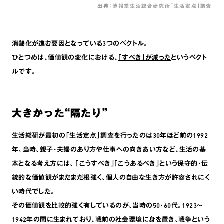
出典：博報堂生活総合研究所「生活定点」調査
消齢化が進む要因となっている3つのベクトル。
ひとつめは､価値観の変化における､
｢すべき｣が減った
というベクト
ルです。
大きかった“隔たり”
生活総研が最初の「生活定点」調査を行ったのは30年ほど前の1992
年。当時､親子･夫婦のあり方や仕事への向きあい方など､生活の基
本となる考え方には､ ｢こうすべき｣｢こうあるべき｣という保守的･伝
統的な価値観がまだまだ根強く､個人の自由な生き方が許容されにく
い時代でした。
その価値観を比較的強く有しているのが､当時の50･60代。1923〜
1942年の間に生まれており､戦前の社会環境に身を置き､戦争という