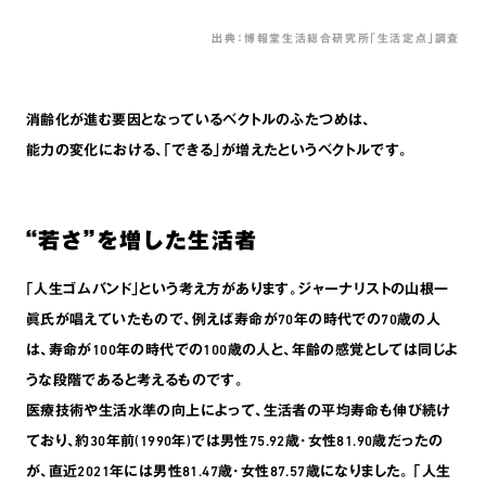
出典：博報堂生活総合研究所「生活定点」調査
消齢化が進む要因となっているベクトルのふたつめは､
能力の変化における､｢できる｣が増えたというベクトルです。
“若さ”を増した生活者
｢人生ゴムバンド｣という考え方があります。ジャーナリストの山根一
眞氏が唱えていたもので､例えば寿命が70年の時代での70歳の人
は､寿命が100年の時代での100歳の人と､年齢の感覚としては同じよ
うな段階であると考えるものです。
医療技術や生活水準の向上によって､生活者の平均寿命も伸び続け
ており､約30年前(1990年)では男性75.92歳･女性81.90歳だったの
が､直近2021年には男性81.47歳･女性87.57歳になりました。 ｢人生