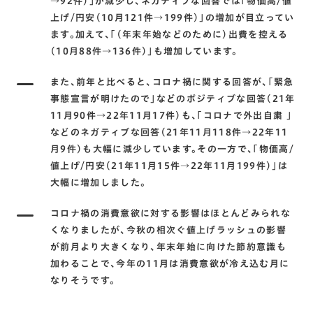
→92件)｣が減少し､ネガティブな回答では｢物価高/値
上げ/円安(10月121件→199件)｣の増加が目立ってい
ます。加えて､｢(年末年始などのために)出費を控える
(10月88件→136件)｣も増加しています。
また､前年と比べると､コロナ禍に関する回答が､｢緊急
事態宣言が明けたので｣などのポジティブな回答(21年
11月90件→22年11月17件)も､｢コロナで外出自粛 ｣
などのネガティブな回答(21年11月118件→22年11
月9件)も大幅に減少しています。その一方で､｢物価高/
値上げ/円安(21年11月15件→22年11月199件)｣は
大幅に増加しました。
コロナ禍の消費意欲に対する影響はほとんどみられな
くなりましたが､今秋の相次ぐ値上げラッシュの影響
が前月より大きくなり､年末年始に向けた節約意識も
加わることで､今年の11月は消費意欲が冷え込む月に
なりそうです。