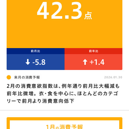
42.3
点
前月比
前年比
-5.8
+1.4
来月の消費予報
2026.01.30
2月の消費意欲指数は､例年通り前月比大幅減も
前年比微増｡ 衣･食を中心に､ほとんどのカテゴ
リーで前月より消費意向低下
1月
消費予報
の