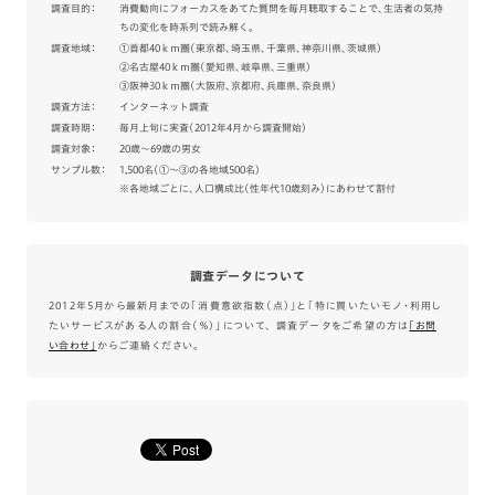
調査目的：
消費動向にフォーカスをあてた質問を毎月聴取することで、生活者の気持
ちの変化を時系列で読み解く。
調査地域：
①首都40ｋｍ圏（東京都、埼玉県、千葉県、神奈川県、茨城県）
②名古屋40ｋｍ圏（愛知県、岐阜県、三重県）
③阪神30ｋｍ圏（大阪府、京都府、兵庫県、奈良県）
調査方法：
インターネット調査
調査時期：
毎月上旬に実査（2012年4月から調査開始）
調査対象：
20歳～69歳の男女
サンプル数：
1,500名（①～③の各地域500名）
※各地域ごとに、人口構成比（性年代10歳刻み）にあわせて割付
調査データについて
2012年5月から最新月までの「消費意欲指数（点）」と「特に買いたいモノ・利用し
たいサービスがある人の割合（％）」について、 調査データをご希望の方は
｢お問
い合わせ｣
からご連絡ください。