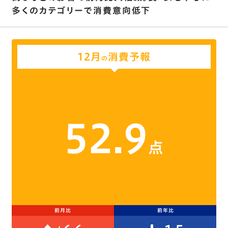
多くのカテゴリーで消費意向低下
12月
消費予報
の
52.9
点
前月比
前年比