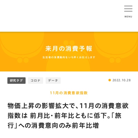
生活総研
来月の消費予報
生活者の消費動向をいち早くお伝えします
2022.10.28
研究タグ
コロナ
データ
11月の消費意欲指数
物価上昇の影響拡大で､11月の消費意欲
指数は 前月比･前年比ともに低下。｢旅
行｣への消費意向のみ前年比増