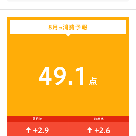
8月
消費予報
の
49.1
点
前月比
前年比
+2.9
+2.6