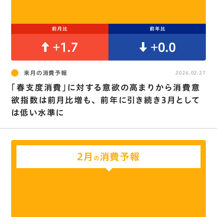
前月比
前年比
+1.7
+0.0
来月の消費予報
2026.02.27
｢春支度消費｣に対する意欲の高まりから消費意
欲指数は前月比増も､ 前年に引き続き3月として
は低い水準に
2月
消費予報
の