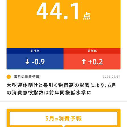
44.1
点
前月比
前年比
-0.9
+0.2
来月の消費予報
2026.05.29
大型連休明けと長引く物価高の影響により、6月
の消費意欲指数は前年同様低水準に
5月
消費予報
の