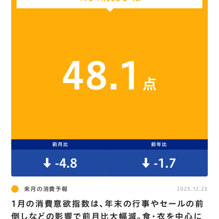
48.1
点
前月比
前年比
-4.8
-1.7
来月の消費予報
2025.12.25
1月の消費意欲指数は､年末の行事やセールの前
倒しなどの影響で前月比大幅減。食･衣を中心に