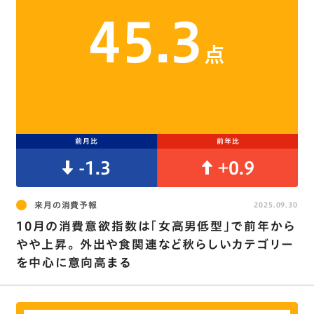
45.3
点
前月比
前年比
-1.3
+0.9
来月の消費予報
2025.09.30
10月の消費意欲指数は｢女高男低型｣で前年から
やや上昇。 外出や食関連など秋らしいカテゴリー
を中心に意向高まる