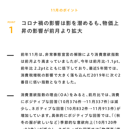
11月のポイント
コロナ禍の影響は影を潜めるも､物価上
POINT
1
昇の影響が前月より拡大
前年11月は､非常事態宣言の解除により消費意欲指数
は前月より高まっていましたが､今年は前月比-1.1pt､
前年比2.2ptとともに低下しており､最近5年間では､
消費税増税の影響で大きく落ち込んだ2019年に次ぐ2
番目に低い指数となりました。
消費意欲指数の理由(OA)をみると､前月比では､消費
にポジティブな回答(10月376件→11月337件)は減
少し､ネガティブな回答(10月832件→11月913件)が
増加しています。具体的にポジティブな回答では､｢(秋
冬の服が欲しいなど)季節的な意欲向上(10月120件