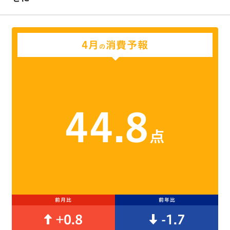
4月
消費予報
の
44.8
点
前月比
前年比
+0.8
-1.7