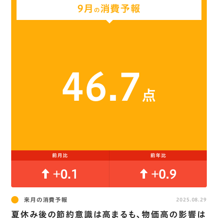
9月
消費予報
の
46.7
点
前月比
前年比
+0.1
+0.9
来月の消費予報
2025.08.29
夏休み後の節約意識は高まるも､物価高の影響は