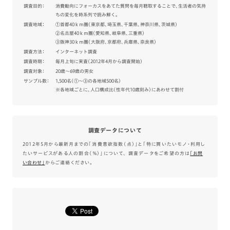
調査目的：
消費動向にフォーカスをあてた質問を毎月聴取することで、生活者の気持
ちの変化を時系列で読み解く。
調査地域：
①首都40ｋｍ圏（東京都、埼玉県、千葉県、神奈川県、茨城県）
②名古屋40ｋｍ圏（愛知県、岐阜県、三重県）
③阪神30ｋｍ圏（大阪府、京都府、兵庫県、奈良県）
調査方法：
インターネット調査
調査時期：
毎月上旬に実査（2012年4月から調査開始）
調査対象：
20歳～69歳の男女
サンプル数：
1,500名（①～③の各地域500名）
※各地域ごとに、人口構成比（性年代10歳刻み）にあわせて割付
調査データについて
2012年5月から最新月までの「消費意欲指数（点）」と「特に買いたいモノ・利用し
たいサービスがある人の割合（％）」について、 調査データをご希望の方は
｢お問
い合わせ｣
からご連絡ください。