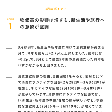
3月のポイント
物価高の影響は増すも､新生活や旅行へ
POINT
1
の意欲が堅調
3月は例年､新生活や新年度に向けて消費意欲が高まる
月で､今年も前月比+2.7ptと上昇しました。前年比は
+0.2ptで､3月として過去5年間の最高値だった前年を
わずかながらも上回りました。
消費意欲指数の理由(自由回答)をみると､前月と比べ
て消費にポジティブな回答(2月282件→3月362件)が
増加し､ネガティブな回答(2月1003件→3月893件)
が減少しています。具体的にポジティブな回答では､
｢(新生活･新年度の準備/春物の服が欲しいなど)季節
的な意欲向上(2月56件→ 3月119件)｣が増えていま