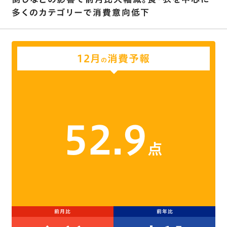
多くのカテゴリーで消費意向低下
12月
消費予報
の
52.9
点
前月比
前年比