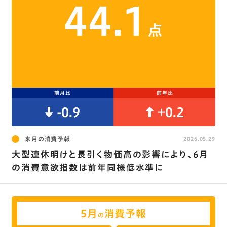
44.1
点
前月比
前年比
-0.9
+0.2
来月の消費予報
2026.05.29
大型連休明けと長引く物価高の影響により、6月
の消費意欲指数は前年同様低水準に
5月
消費予報
の