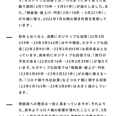
す。ネガティブな回答では､｢今月までに多く使った反
動で節約(2月170件→ 3月51件)｣が減少しました。ま
た､｢物価高･値上げ･円安(2月118件→ 3月221件)｣
が大幅に増え､2022年1月以降の最多件数を更新して
います 。
前年と比べると､消費にポジティブな回答(22年3月
339件→23年3月362件)はやや増加､ネガティブな回
答(22年3月901件→23年3月893件)は前年並みとな
っています。具体的にポジティブな回答では､｢旅行の
予定がある(22年3月16件→23年3月39件)｣が増えて
います。ネガティブな回答では｢物価高･値上げ･円安
(22年3月49件→23年3月221件)｣が大幅に増える一
方､｢コロナ禍で外出自粛｣などコロナ禍に関する回答
(22年3月165件→23年3月8件)は大きく減少してい
ます｡
物価高への懸念は一段と高まっていますが､それより
も､前年よりコロナ禍の影響が薄れたことにより､3月