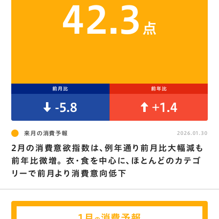
42.3
点
前月比
前年比
-5.8
+1.4
来月の消費予報
2026.01.30
2月の消費意欲指数は､例年通り前月比大幅減も
前年比微増｡ 衣･食を中心に､ほとんどのカテゴ
リーで前月より消費意向低下
1月
消費予報