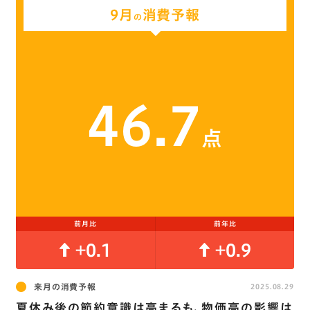
9月
消費予報
の
46.7
点
前月比
前年比
+0.1
+0.9
来月の消費予報
2025.08.29
夏休み後の節約意識は高まるも､物価高の影響は