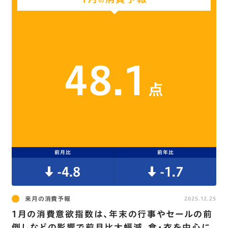
の
48.1
点
前月比
前年比
-4.8
-1.7
来月の消費予報
2025.12.25
1月の消費意欲指数は､年末の行事やセールの前
倒しなどの影響で前月比大幅減。食･衣を中心に