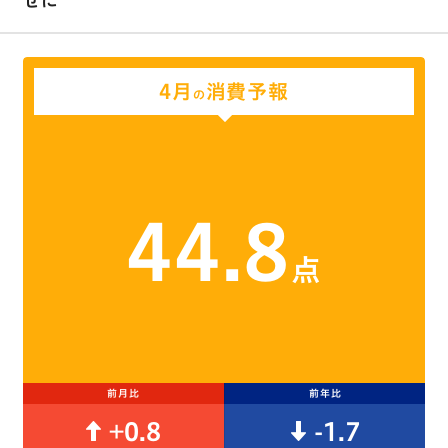
せに
4月
消費予報
の
44.8
点
前月比
前年比
+0.8
-1.7