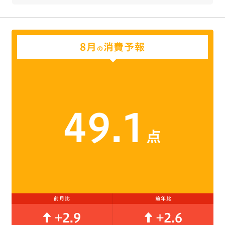
8月
消費予報
の
49.1
点
前月比
前年比
+2.9
+2.6