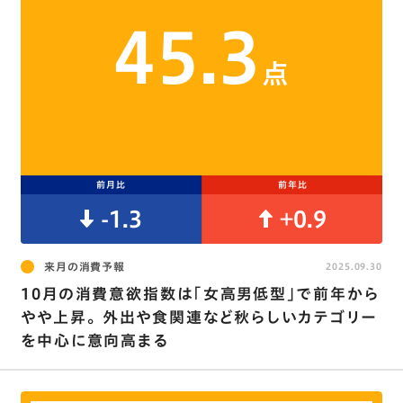
45.3
点
前月比
前年比
-1.3
+0.9
来月の消費予報
2025.09.30
10月の消費意欲指数は｢女高男低型｣で前年から
やや上昇。 外出や食関連など秋らしいカテゴリー
を中心に意向高まる