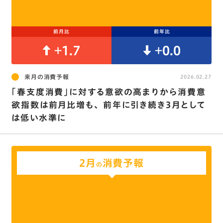
前月比
前年比
+1.7
+0.0
来月の消費予報
2026.02.27
｢春支度消費｣に対する意欲の高まりから消費意
欲指数は前月比増も､ 前年に引き続き3月として
は低い水準に
2月
消費予報
の