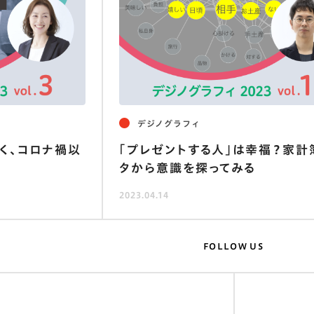
教育
スマートフォン
家計簿
仕事
地域
写真調査
コウ
Z家族
オタク
テクノロジー
大人
信仰
ひとり
シルバー
品
産業
デジタル
デジノグラフィ
く、コロナ禍以
｢プレゼントする人｣は幸福？家計
タから意識を探ってみる
2023.04.14
FOLLOW US