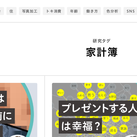
会
住
写真加工
トキ消費
年齢
働き方
色分析
SNS
ウェルビーイング
食事
趣味
エモい
観光
アナログ
若者
超高齢社会
感情
検索離れ
転職
環境
衣
シ
研究タグ
老後
ひとりマグマ
推し活
アイドル
コロナ
AI
生活知
家計簿
サマーセミナー
日本
データ
スポーツ
調理
消費
フ
ィア
都市
ひとりごはん
情報
食生活
生活図鑑
感情ミ
没頭
作詞作曲
価値観
恋愛
アプリ
モノ
移動
シニ
タビジュアライゼーション
生活定点
調理定年
お金
Ｚ世代
アセアン
物語
生活寿命
スマホ
理想
建築
おしゃれ
働き
手料理
おばさん研究
HILLASEAN
コミュニティ
し
生活DX定点
キャリアアップ
みんな
消齢化
アート
夫婦
社会
データ可視化
利他
人間関係
位置情報
チル