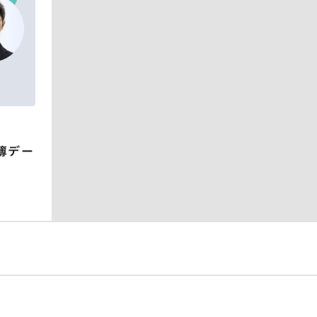
ホート
広告
簿デー