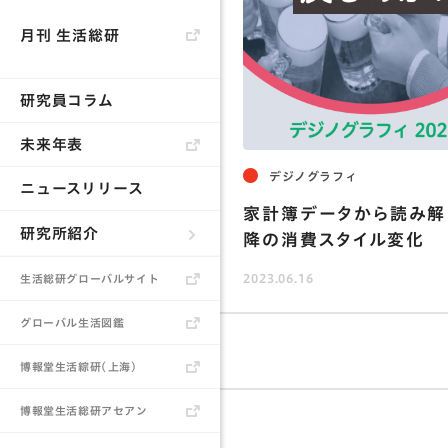
中国
60代
月刊 生活総研
ウェアラブル
交流
ヒット商
研究員コラム
未来年表
デジノグラフィ
ニュースリリース
家計簿データから読み解
研究所紹介
降の消費スタイル変化
生活総研とは
2023.06.16
生活総研グローバルサイト
所長あいさつ
グローバル生活図鑑
研究員
博報堂生活綜研（上海）
書籍
博報堂生活総研アセアン