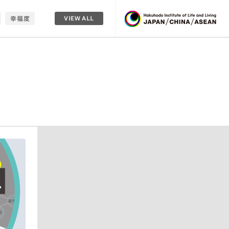
幸福度
VIEW ALL
ティポップ
新
ァッション
ュート社会
ア
食
クリエイティブ
生活者発想
未来誘発
生活元年
幸福