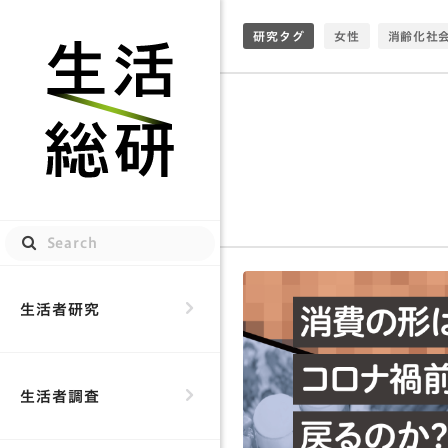
研究タグ
女性
消齢化社
家族
トレンド
デジノグラフィ
生活総研
ビッグデータ
モノ・コト・トキ
ダジャレ
メデ
時間
学び
生活総研
デー
生活者研究
子供
実用
ライフスタイル
生活者調査
グローバル
推
消費者
街