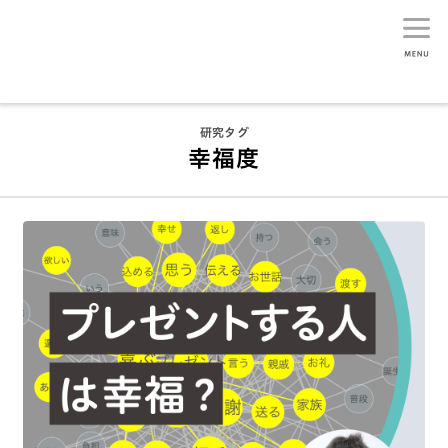
生活総研
研究タグ
幸福度