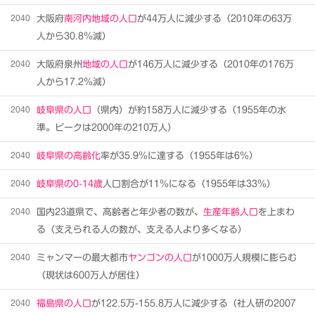
2040
大阪府
南河内地域の人口
が44万人に減少する（2010年の63万
人から30.8％減）
2040
大阪府泉州
地域の人口
が146万人に減少する（2010年の176万
人から17.2％減）
2040
岐阜県の人口
（県内）が約158万人に減少する（1955年の水
準。ピークは2000年の210万人）
2040
岐阜県の高齢化
率が35.9％に達する（1955年は6％）
2040
岐阜県の0-14歳
人口割合が11％になる（1955年は33％）
2040
国内23道県で、高齢者と年少者の数が、
生産年齢人口
を上まわ
る（支えられる人の数が、支える人より多くなる）
2040
ミャンマーの最大都市
ヤンゴンの人口
が1000万人規模に膨らむ
（現状は600万人が居住）
2040
福島県の人口
が122.5万-155.8万人に減少する（社人研の2007