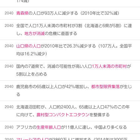
1/4減）
2040
青森県
の人口が93万人に減少する（2010年比で32％減）
2040
全国で人口1万人未満の市町村が3割（北海道と6県が5割）に達
し、
地方が消滅
の危機に直面する
2040
山口県の人口
が2010年比で26.3％減少する（107万人。全国平
均は16.2％減少）
2040
国内の7道県で、消滅の可能性が高い人口
1万人未満の市町村
が
5割以上を占める
2040
鹿児島市の65歳以上人口が42％増加し、
都市型限界集落
が生じ
る
2040
北海道沼田町が、人口約2400人、65歳以上人口47％のこの年
に向けて、
農村型コンパクトエコタウン
を整備する
2040
アフリカの
生産年齢人口
が11億人に達し、中国より多くなる
2040
マレーシアの人口
が3860万人に増加する（2014年は3000万