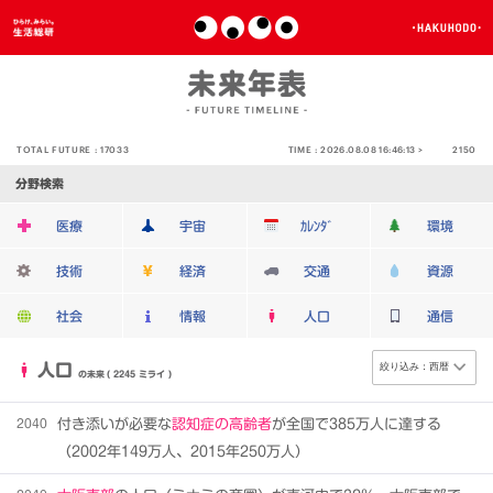
TOTAL FUTURE :
17033
TIME :
2026.08.08 16:46:13 >
2150
分野検索
医療
宇宙
ｶﾚﾝﾀﾞ
環境
技術
経済
交通
資源
社会
情報
人口
通信
人口
の未来
( 2245 ミライ )
2040
付き添いが必要な
認知症の高齢者
が全国で385万人に達する
（2002年149万人、2015年250万人）