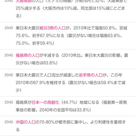
2040
大阪南部
の人口（ミナミの商圏）が南河内で32％、大阪東部で
25％減少する（大阪市内は10％減、同北部は15％減にとどま
る）
2040
東日本大震災
被災3県の人口
が、2010年比で福島50.8％、宮城
75.6％、岩手67.9％になる（震災がない場合は福島63.8％、
75.0％、岩手59.4％）
2040
福島県の人口
が半減する（2010年比。東日本大震災の影響。震
災がない場合は63.8％）
2040
東日本大震災で人口流出が減速した
岩手県の人口
が、この年
2010年の67.9％を維持する（震災がない場合は59.4％まで減
少）
2040
福島県が
日本一の高齢化
（44.7％）地域になる（福島第一原発
事故の影響。2040年の全国平均は33.8％）
2040
中国の人口
の70-80％が都市部に集中し、より利便性を重視す
る