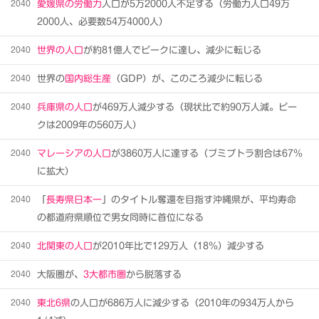
2040
愛媛県の労働力
人口が5万2000人不足する（労働力人口49万
2000人、必要数54万4000人）
2040
世界の人口
が約81億人でピークに達し、減少に転じる
2040
世界の
国内総生産
（GDP）が、このころ減少に転じる
2040
兵庫県の人口
が469万人減少する（現状比で約90万人減。ピー
クは2009年の560万人）
2040
マレーシアの人口
が3860万人に達する（ブミプトラ割合は67％
に拡大）
2040
「
長寿県日本一
」のタイトル奪還を目指す沖縄県が、平均寿命
の都道府県順位で男女同時に首位になる
2040
北関東の人口
が2010年比で129万人（18％）減少する
2040
大阪圏が、
3大都市圏
から脱落する
2040
東北6県
の人口が686万人に減少する（2010年の934万人から