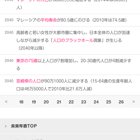
人）
2040
マレーシアの
平均寿命
が80.5歳にのびる（2010年は74.5歳）
2040
高齢者と若い女性が大都市圏に集中し、日本全体の人口が加速
しながら減少する「
人口のブラックホール
現象」が生じる
（2040年以降）
2040
東京の75歳
以上人口が7割増加し、20-30歳代人口が4割減少す
る
2040
宮崎県の人口
が90万1000人に減少する（15-64歳の生産年齢人
口は46万5000人で2010年比21.6万人減）
17
18
19
20
21
22
23
24
25
26
27
<
>
未来年表TOP