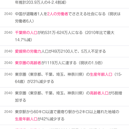
年推計203.9万人の4-2.4割減）
2040
中国が退職者1人を
2人の労働者
でささえる社会になる（現状は
労働者6人）
2040
千葉県の人口
が約531万-624万人になる（2010年比で最大
14.7％減）
2040
愛媛県の労働力
人口が49万2100人で、5万人不足する
2040
東京圏の高齢者
が1119万人に達する（現状の1.5倍）
2040
東京圏（東京都、千葉、埼玉、神奈川県）の
生産年齢人口
（15-
64歳）が23％減少する
2040
東京圏（東京都、千葉、埼玉、神奈川県）の
高齢者人口
が5割増
加する
2040
東京駅から60キロ以遠で最寄り駅から2キロ以上離れた地域の
生産年齢人口
が42％減少する