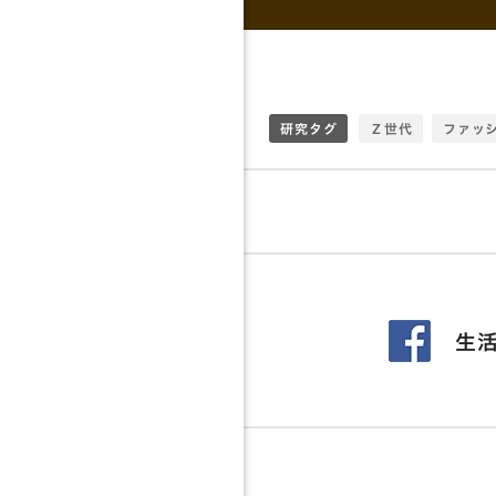
研究タグ
Ｚ世代
ファッ
クリエイティブ
夫婦
コウホー
シニア
交流
食事
メディア
ウェルビーイング
生活
年齢
情報
写真調査
シル
おばさん研究
超高齢社会
家