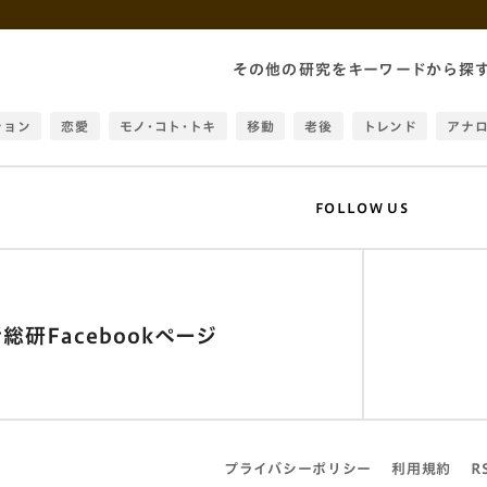
その他の研究をキーワードから探
ション
恋愛
モノ・コト・トキ
移動
老後
トレンド
アナ
生活定点
データビジュアライゼーション
環境
スマホ
手料理
ト
感情
教育
ウェアラブル
大人
幸福度
HILLASEAN
FOLLOW US
未来誘発
スマートフォン
ビッグデータ
ヒット商品
推し活
実用
SNS
データ
テクノロジー
消費者
衣
食
街
推し
色分析
物語
没頭
サマーセミナー
60代
総研Facebookページ
おしゃれ
理想
仕事
データ可視化
エモい
時間
働き方
バー
位置情報
アート
働き
お金
モノ
デジタル
生
調理
Z家族
コミュニティ
チル
グローバル
食生活
生活
プライバシーポリシー
利用規約
R
計簿
トキ消費
学び
若者
観光
シティポップ
消齢化