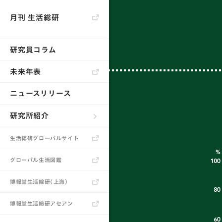
月刊 生活総研
研究員コラム
未来年表
ニュースリリース
研究所紹介
生活総研とは
生活総研グローバルサイト
所長あいさつ
グローバル生活図鑑
研究員
博報堂生活綜研（上海）
書籍
博報堂生活総研アセアン