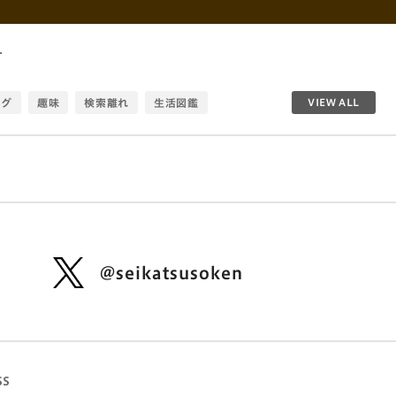
す
ログ
趣味
検索離れ
生活図鑑
VIEW ALL
アプリ
生活総研
価値観
生活寿命
スポーツ
利他
キャリアアップ
日本
ダジャレ
生活DX定点
ひとりマグマ
人間関係
広告
社会
建築
アイドル
ひとり
写真加工
子供
女性
家族
@seikatsusoken
信仰
住
生活者発想
感情ミュート社会
活元年
コロナ
ライフスタイル
知新
調理定年
オタク
都市
消費
SS
産業
AI
みんな
中国
地域
幸福