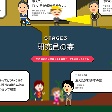
敢えて、
やわら
｢いい子｣の逆を攻めたい。
千葉大学
教育学部教
株式会社小学館
藤川大祐
｢コロコロコミック｣編集長
和田誠
STAGE3
研究員の森
生活総研の研究員による調査データを元にしたコラム
コラムの森
ってどういう子？
消えた非行少年の謎
現役お母さんとの
上席研究員
酒井 崇匡
ョップ報告