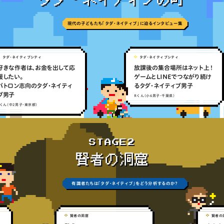
現代の子どもたち「タダ・ネイティブ」に迫るインタビュー集
タダ・ネイティブシティ
タダ・ネイティブシティ
きな作者は、お金を出して応
放課後の集合場所はネット上！
したい。
ゲームとLINEでつながり続け
トロン志向のタダ・ネイティ
るタダ・ネイティブ男子
男子
Rくん（小6男子・千葉県）
ん（中2男子・東京都）
STAGE2
賢者の洞窟
有識者たちは「タダ・ネイティブ」をどう分析するのか？
賢者の洞窟
賢者の洞