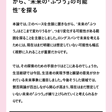
から､
“未来の｢ふつう｣の可能
性”を探る
本論では､②のベースを念頭に置きながら､ “未来の｢ふつ
う｣はどこまで変わりうるか”､つまり変化する可能性がある範
囲を探ることを主眼としました。ロングスパンで未来を考える
ためには､現在はまだ明確には想定していない可能性も幅広
く視野に入れることが重要だからです。
では､その探索のための手掛かりはどこにあるのでしょうか。
生活総研では今回､生活者の実現予想と願望の意見が分か
れている未来事象に着目しました。今後そうした領域では､
賛否両論が百出しながら関心が高まり､現在はまだ想定して
いない未来の｢ふつう｣が練り上げられていくと考えられるか
らです。