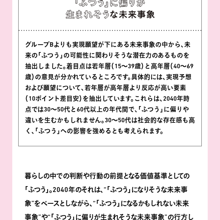
グループBよりも実現願望が下にある未来事象の中から､未
来の｢ふつう｣の可能性に関わりそうな潜在力のあるものを
抽出しました。着目点は若年層（15～39歳）と高年層（40～69
歳）の意見が分かれているところです。具体的には､実現予想
および願望について､若年層が高年層より反応が高い要素
（10ポイント差目安）を抽出しています。これらは､2040年時
点では30～50代と60代以上の年代間で､｢ふつう｣に偏りや
違いを生むかもしれません。30～50代は社会的な存在感も高
く､｢ふつう｣への影響を強めるとも考えられます。
暮らしの中での判断や行動の前提となる価値基準としての
｢ふつう｣。2040年のそれは､“｢ふつう｣になりそうな未来事
象”をベースとしながら､“｢ふつう｣になるかもしれない未来
事象”や“｢ふつう｣に偏りが生まれそうな未来事象”の行方し