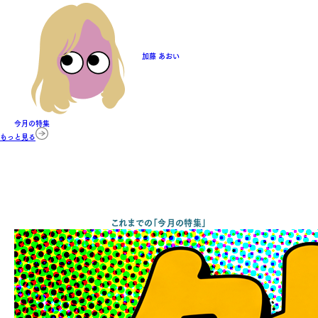
加藤 あおい
今月の特集
もっと見る
これまでの「今月の特集」