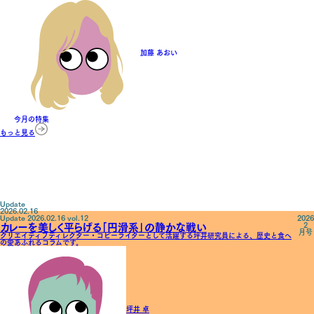
加藤 あおい
今月の特集
もっと見る
Update
2026.02.16
Update 2026.02.16
vol.12
2026
カレーを美しく平らげる｢円滑系｣の静かな戦い
2
月号
クリエイティブディレクター・コピーライターとして活躍する坪井研究員による、歴史と食へ
の愛あふれるコラムです。
坪井 卓