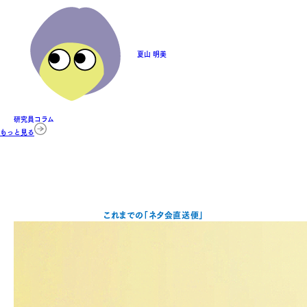
夏山 明美
研究員コラム
もっと見る
これまでの「ネタ会直送便」