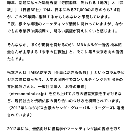
昨年、話題になった鵜飼秀徳『寺院消滅 失われる「地方」と「宗
教」』（日経BP社）では、日本にある77,000のお寺のうち3-4割
が、この25年間に消滅するかもしれないと予見しています。
日夜、様々な業種のマーケティング活動に関わっていますが、なか
でもお寺業界は病根深く、明るい展望が見えにくいと感じます。
そんななか、ぼくが期待を寄せるのが、MBAホルダー僧侶 松本紹
圭さんが主宰する「未来の住職塾」と、そこに集う未来志向の僧侶
たちです。
松本さんは『MBA坊主の「仕事に活きる仏教」』というコラムをビ
ジネス誌に持ったり、大学の同級生でコンサルティング会社出身の
井出悦郎さんと、一般社団法人「お寺の未来」
（oteranomirai.or.jp）を立ち上げてお寺の経営支援を手がけるな
ど、現代社会と伝統仏教の折り合いのつけ方を模索されています。
（2013年にはダボス会議のヤング・グローバル・リーダーズに選出
されています）
2012年には、僧侶向けに経営学やマーケティング論の視点を取り