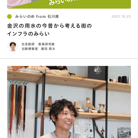
みらいのめ from 石川県
2023.10.25
金沢の用水の今昔から考える街の
インフラのみらい
生活総研 客員研究員
北陸博報堂
德田 周太