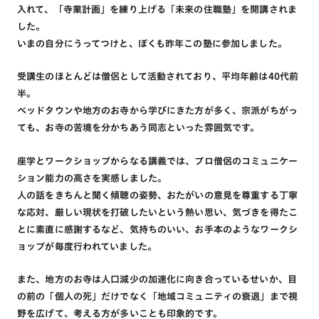
入れて、「寺業計画」を練り上げる「未来の住職塾」を開講されま
した。
いまの自分にうってつけと、ぼくも昨年この塾に参加しました。
受講生のほとんどは僧侶として活動されており、平均年齢は40代前
半。
ベッドタウンや地方のお寺から学びにきた方が多く、宗派がちがっ
ても、お寺の苦境を分かちあう同志といった雰囲気です。
座学とワークショップからなる講義では、プロ僧侶のコミュニケー
ション能力の高さを実感しました。
人の話をきちんと聞く傾聴の姿勢、おたがいの意見を尊重する丁寧
な応対、厳しい現状を打破したいという熱い思い、気づきを得たこ
とに素直に感謝するなど、気持ちのいい、お手本のようなワークシ
ョップが毎度行われていました。
また、地方のお寺は人口減少の加速化に向き合っているせいか、目
の前の「個人の死」だけでなく「地域コミュニティの衰退」まで視
野を広げて、考える方が多いことも印象的です。