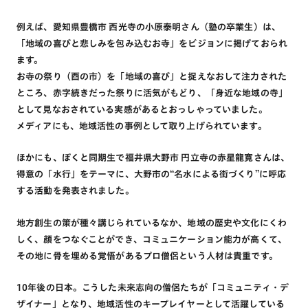
例えば、愛知県豊橋市 西光寺の小原泰明さん（塾の卒業生）は、
「地域の喜びと悲しみを包み込むお寺」をビジョンに掲げておられ
ます。
お寺の祭り（酉の市）を「地域の喜び」と捉えなおして注力された
ところ、赤字続きだった祭りに活気がもどり、「身近な地域の寺」
として見なおされている実感があるとおっしゃっていました。
メディアにも、地域活性の事例として取り上げられています。
ほかにも、ぼくと同期生で福井県大野市 円立寺の赤星龍寛さんは、
得意の「水行」をテーマに、大野市の“名水による街づくり”に呼応
する活動を発表されました。
地方創生の策が種々講じられているなか、地域の歴史や文化にくわ
しく、顔をつなぐことができ、コミュニケーション能力が高くて、
その地に骨を埋める覚悟があるプロ僧侶という人材は貴重です。
10年後の日本。こうした未来志向の僧侶たちが「コミュニティ・デ
ザイナー」となり、地域活性のキープレイヤーとして活躍している