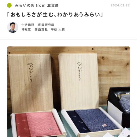
みらいのめ from 滋賀県
2024.03.22
「おもしろさが生む、わかりあうみらい」
生活総研 客員研究員
博報堂 関西支社
平石 大貴