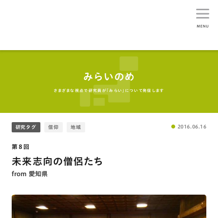
生活総研
みらいのめ
さまざまな視点で研究員が「みらい」について発信します
2016.06.16
研究タグ
信仰
地域
第８回
未来志向の僧侶たち
from 愛知県