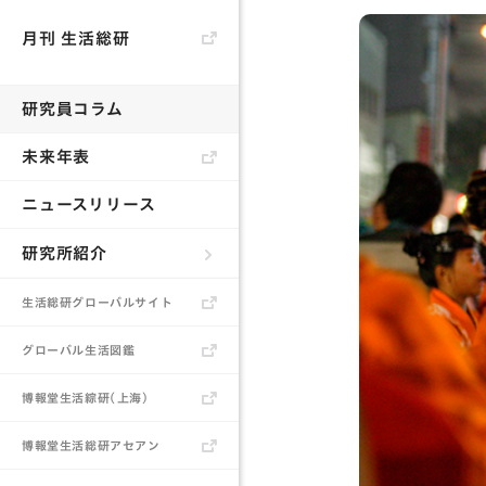
月刊 生活総研
研究員コラム
未来年表
ニュースリリース
研究所紹介
生活総研とは
生活総研グローバルサイト
所長あいさつ
グローバル生活図鑑
研究員
博報堂生活綜研（上海）
書籍
博報堂生活総研アセアン