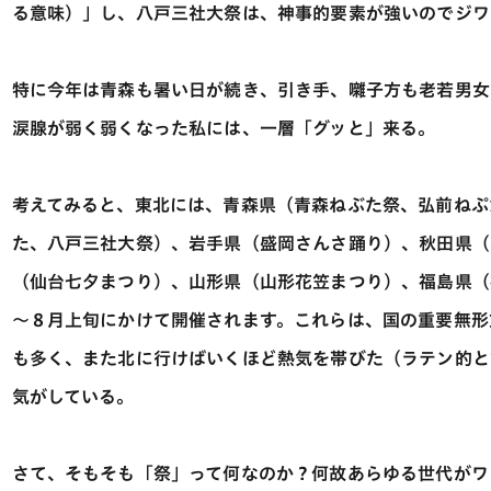
る意味）」し、八戸三社大祭は、神事的要素が強いのでジワ
特に今年は青森も暑い日が続き、引き手、囃子方も老若男女
涙腺が弱く弱くなった私には、一層「グッと」来る。
考えてみると、東北には、青森県（青森ねぶた祭、弘前ねぷ
た、八戸三社大祭）、岩手県（盛岡さんさ踊り）、秋田県（
（仙台七夕まつり）、山形県（山形花笠まつり）、福島県（
～８月上旬にかけて開催されます。これらは、国の重要無形
も多く、また北に行けばいくほど熱気を帯びた（ラテン的と
気がしている。
さて、そもそも「祭」って何なのか？何故あらゆる世代がワ