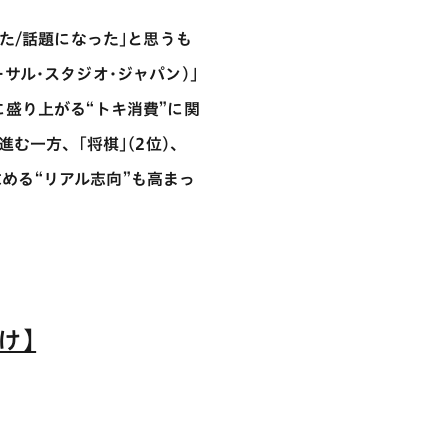
トした/話題になった｣と思うも
ーサル･スタジオ･ジャパン)｣
時に盛り上がる“トキ消費”に関
む一方、｢将棋｣(2位)、
求める“リアル志向”も高まっ
け】