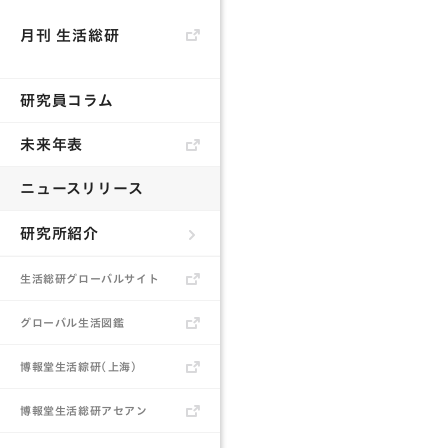
月刊 生活総研
研究員コラム
未来年表
ニュースリリース
研究所紹介
生活総研とは
生活総研グローバルサイト
所長あいさつ
グローバル生活図鑑
研究員
博報堂生活綜研（上海）
書籍
博報堂生活総研アセアン