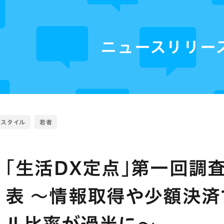
ニュースリリー
フスタイル
若者
｢生活DX定点｣第一回調
表 ～情報取得や少額決済
ル比率が過半に～