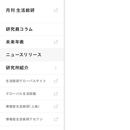
月刊 生活総研
研究員コラム
未来年表
ニュースリリース
研究所紹介
生活総研とは
生活総研グローバルサイト
所長あいさつ
グローバル生活図鑑
研究員
博報堂生活綜研（上海）
書籍
博報堂生活総研アセアン