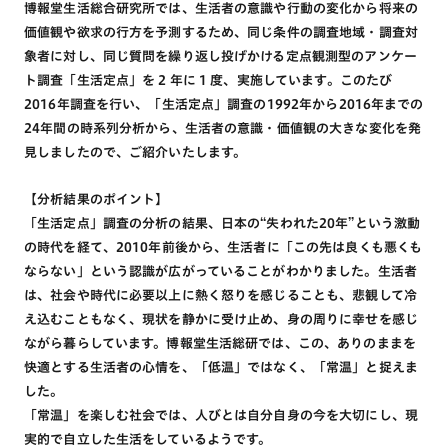
博報堂生活総合研究所では、生活者の意識や行動の変化から将来の
価値観や欲求の行方を予測するため、同じ条件の調査地域・調査対
象者に対し、同じ質問を繰り返し投げかける定点観測型のアンケー
ト調査「生活定点」を 2 年に 1 度、実施しています。このたび
2016年調査を行い、「生活定点」調査の1992年から2016年までの
24年間の時系列分析から、生活者の意識・価値観の大きな変化を発
見しましたので、ご紹介いたします。
【分析結果のポイント】
「生活定点」調査の分析の結果、日本の“失われた20年”という激動
の時代を経て、2010年前後から、生活者に「この先は良くも悪くも
ならない」という認識が広がっていることがわかりました。生活者
は、社会や時代に必要以上に熱く怒りを感じることも、悲観して冷
え込むこともなく、現状を静かに受け止め、身の周りに幸せを感じ
ながら暮らしています。博報堂生活総研では、この、ありのままを
快適とする生活者の心情を、「低温」ではなく、「常温」と捉えま
した。
「常温」を楽しむ社会では、人びとは自分自身の今を大切にし、現
実的で自立した生活をしているようです。